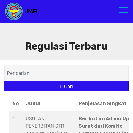
PAFI
Regulasi Terbaru
Cari
No
Judul
Penjelasan Singkat
1
USULAN
Berikut ini Admin Upl
PENERBITAN STR-
Surat dari Komite