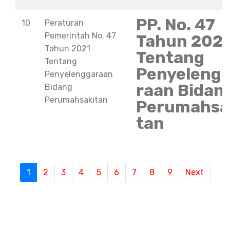
PP. No. 47
10
Peraturan
Pemerintah No. 47
Tahun 202
Tahun 2021
Tentang
Tentang
Penyeleng
Penyelenggaraan
raan Bidan
Bidang
Perumahsakitan
Perumahsa
tan
S
1
(current)
2
3
4
5
6
7
8
9
Next
e
m